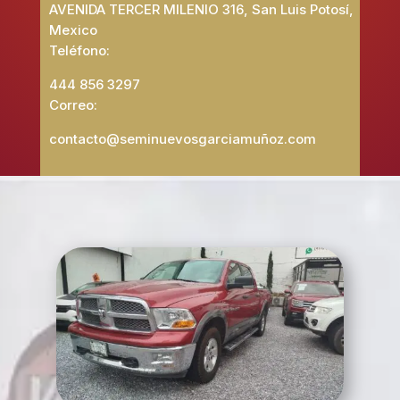
AVENIDA TERCER MILENIO 316, San Luis Potosí,
Mexico
Teléfono:
444 856 3297
Correo:
contacto@seminuevosgarciamuñoz.com