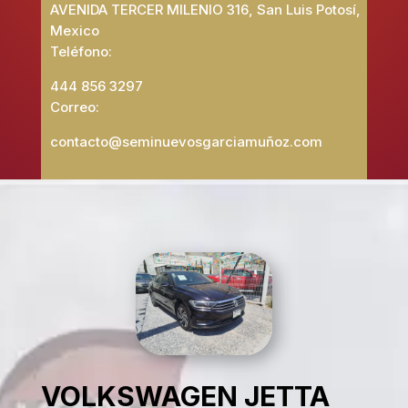
AVENIDA TERCER MILENIO 316, San Luis Potosí,
Mexico
Teléfono:
444 856 3297
Correo:
contacto@seminuevosgarciamuñoz.com
VOLKSWAGEN JETTA